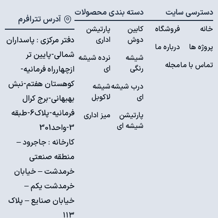
دسترسی سایت
دسته بندی محصولات
آدرس تترافرم
خانه
فروشگاه
کابین
پارتیشن
دوش
اداری
دفتر مرکزی : پاسداران
پروژه ها
درباره ما
پارتیشن
شمالی-پایین تر
شیشه
نرده شیشه
اداری
تماس با ما
مجله
رنگی
ای
ازچهارراه فرمانیه-
کوهستان هفتم-نبش
درب شیشه
شیشه
ای
لاکوبل
بهبهانی-برج کرال
فرمانیه-پلاک6-طبقه
پارتیشن
میز اداری
شیشه ای
3-واحد301
کارخانه :
جاجرود –
منطقه صنعتی
خرمدشت – خیابان
خرمدشت یکم –
خیابان صنایع – پلاک
۱۱۳