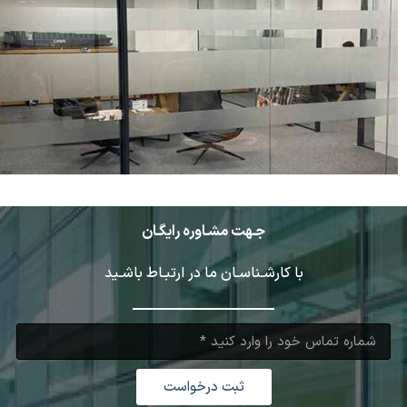
جـهت مشـاوره رایگـان
با کارشـناسـان ما در ارتبـاط باشـید
ثبت درخواست