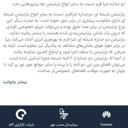
دو جداره تترا فرم نسبت به سایر انواع پارتیشن چه برتری‌هایی دارد:
پارتیشن شیشه ای دوجداره تترافرم، نسبت به سایر انواع پارتیشن شیشه
ای دارای مقاومت بیشتری در برابر عبور صوت است. به عبارت دیگر، این
نوع پارتیشن در برابر صدا عایق بوده و می‌تواند حریم خصوصی افرادی
که درون یک بخش پارتیشن‌بندی شده هستند را بیشتر رعایت نماید.
پارتیشن دو جداره شیشه ای تترا فرم به بهره‌وری انرژی کمک می‌کند زیرا
در برابر نفوذ هوای بخش‌های مختلف به یکدیگر نیز مقاوم است. البته به
شرطی که پارتیشن تا سقف اجرا شود و ارتفاع کمتری نداشته باشد.
از آنجا که پارتیشن دو جداره از 2 لایه شیشه مجزا تشکیل شده است،
می‌توان فضای بین این دو لایه را با پرده یا سایر موانع عبور نور پر کرد تا
بتوان به صورت موقت، فضاهای خصوصی‌تر ساخت.
بیشتر بخوانید
اندازه‌ گیری و طراحی :
کارشناسان تترا فرم برای طراحی پارتیشن
شیشه ای دو جداره محل شما، به صورت حضوری از فضا بازدید
می‌کنند تا علاوه بر اندازه‌گیری کلی و محاسبه مقدار شیشه،
یراق‌آلات و پروفیل پارتیشن شیشه ای، نقشه پارتیشن‌بندی فضا را
نیز با نظر مستقیم خود شما ترسیم کنند.
Huawei
بیمارستان محب مهر
شرکت کارگزاری آگاه