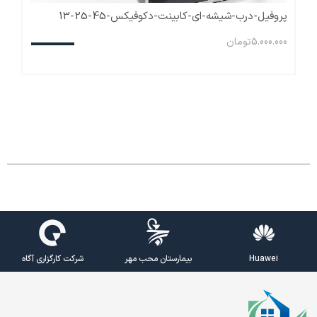
پروفیل-درب-شیشه-ای-کابینت-دکوفیکس-45-25-13
5.000.000
تومان
Huawei
بیمارستان محب مهر
شرکت کارگزاری آگاه