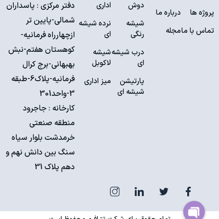
دوش
اداری
دفتر مرکزی : پاسداران
پروژه ها
درباره ما
شمالی-پایین تر
شیشه
نرده شیشه
تماس با ما
مجله
رنگی
ای
ازچهارراه فرمانیه-
کوهستان هفتم-نبش
درب شیشه
شیشه
ای
لاکوبل
بهبهانی-برج کرال
فرمانیه-پلاک6-طبقه
پارتیشن
میز اداری
شیشه ای
3-واحد301
کارخانه : جاجرود
منطقه صنعتی
خرمدشت بلوار سیاه
سنگ بین دانش نهم و
دهم پلاک 31