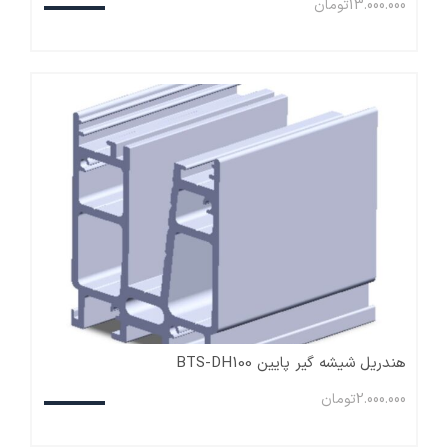
13.000.000
تومان
هندریل شیشه گیر پایین BTS-DH100
2.000.000
تومان