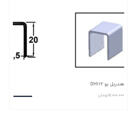
هندریل یو DH112
5.000.000
تومان