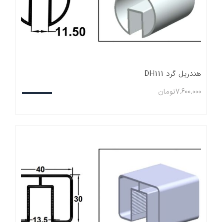
هندریل گرد DH111
7.600.000
تومان