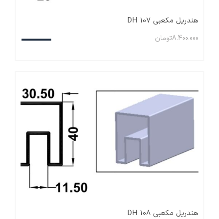
هندریل مکعبی DH 107
8.400.000
تومان
هندریل مکعبی DH 108