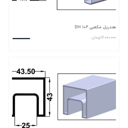
هندریل مکعبی DH 106
7.000.000
تومان