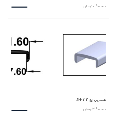
7.600.000
تومان
هندریل یو DH-112
3.600.000
تومان