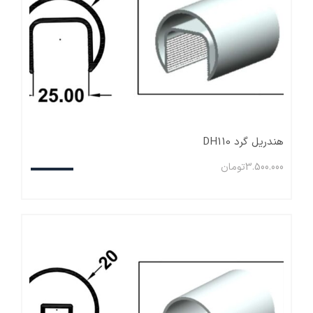
هندریل گرد DH110
3.500.000
تومان