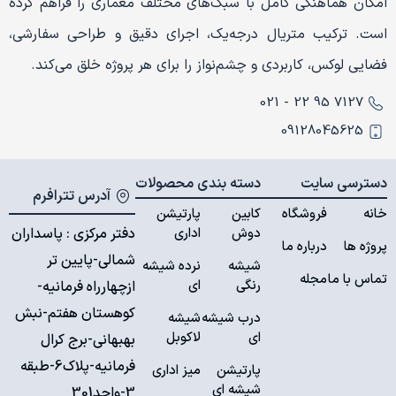
امکان هماهنگی کامل با سبک‌های مختلف معماری را فراهم کرده
است. ترکیب متریال درجه‌یک، اجرای دقیق و طراحی سفارشی،
فضایی لوکس، کاربردی و چشم‌نواز را برای هر پروژه خلق می‌کند.
7127 95 22 - 021
09128045625
دسترسی سایت
دسته بندی محصولات
آدرس تترافرم
خانه
فروشگاه
کابین
پارتیشن
دوش
اداری
دفتر مرکزی : پاسداران
پروژه ها
درباره ما
شمالی-پایین تر
شیشه
نرده شیشه
تماس با ما
مجله
رنگی
ای
ازچهارراه فرمانیه-
کوهستان هفتم-نبش
درب شیشه
شیشه
ای
لاکوبل
بهبهانی-برج کرال
فرمانیه-پلاک6-طبقه
پارتیشن
میز اداری
شیشه ای
3-واحد301