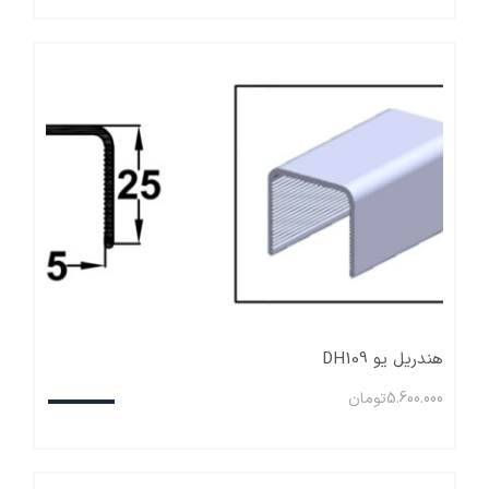
هندریل یو DH109
5.600.000
تومان