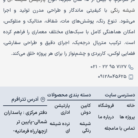
شیشه رنگی
با کیفیتی ماندگار و طراحی مدرن تولید و اجرا
می‌شود. تنوع رنگ، پوشش‌های مات، شفاف، متالیک و متلوکس،
امکان هماهنگی کامل با سبک‌های مختلف معماری را فراهم کرده
است. ترکیب متریال درجه‌یک، اجرای دقیق و طراحی سفارشی،
فضایی لوکس، کاربردی و چشم‌نواز را برای هر پروژه خلق می‌کند.
7127 95 22 - 021
09128045625
دسترسی سایت
دسته بندی محصولات
آدرس تترافرم
خانه
فروشگاه
کابین
پارتیشن
دوش
اداری
دفتر مرکزی : پاسداران
پروژه ها
درباره ما
شمالی-پایین تر
شیشه
نرده شیشه
تماس با ما
مجله
رنگی
ای
ازچهارراه فرمانیه-