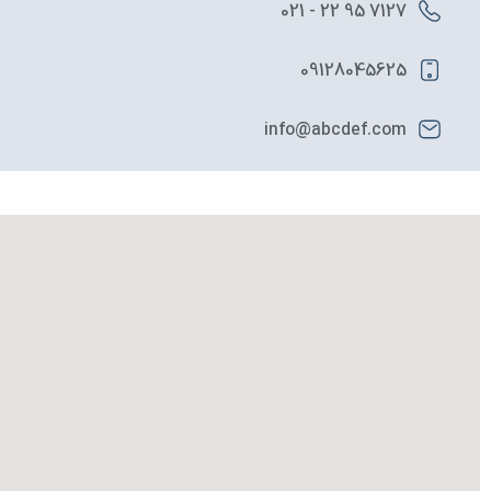
7127 95 22 - 021
09128045625
info@abcdef.com