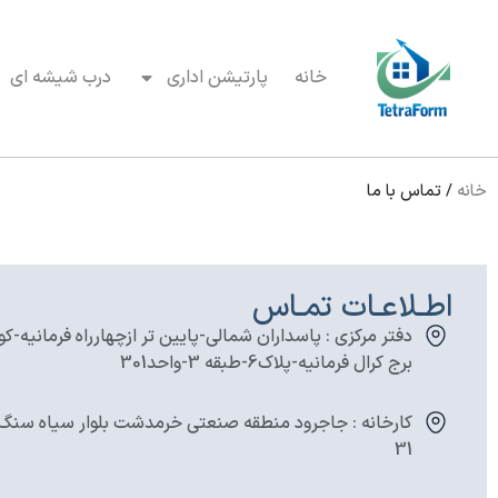
خانه
پارتیشن اداری
درب شیشه ای
خانه
/
تماس با ما
اطـلاعـات تمـاس
دفتر مرکزی : پاسداران شمالی-پایین تر ازچهارراه فرمانیه
برج کرال فرمانیه-پلاک6-طبقه 3-واحد301
کارخانه : جاجرود منطقه صنعتی خرمدشت بلوار سیاه سنگ 
31