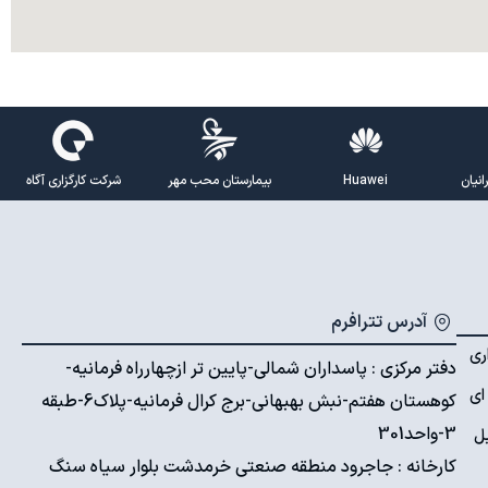
نیان
Huawei
بیمارستان محب مهر
شرکت کارگزاری آگاه
آدرس تترافرم
ری
دفتر مرکزی : پاسداران شمالی-پایین تر ازچهارراه فرمانیه-
ای
کوهستان هفتم-نبش بهبهانی-برج کرال فرمانیه-پلاک6-طبقه
3-واحد301
ل
کارخانه : جاجرود منطقه صنعتی خرمدشت بلوار سیاه سنگ