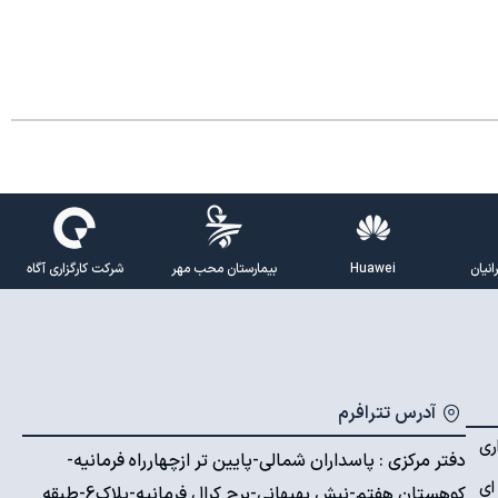
نیان
Huawei
بیمارستان محب مهر
شرکت کارگزاری آگاه
آدرس تترافرم
ری
دفتر مرکزی : پاسداران شمالی-پایین تر ازچهارراه فرمانیه-
ای
کوهستان هفتم-نبش بهبهانی-برج کرال فرمانیه-پلاک6-طبقه