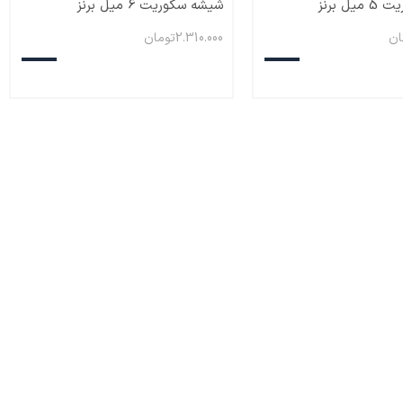
ل برنز
شیشه سکوریت 6 میل برنز
ان
2.310.000
تومان