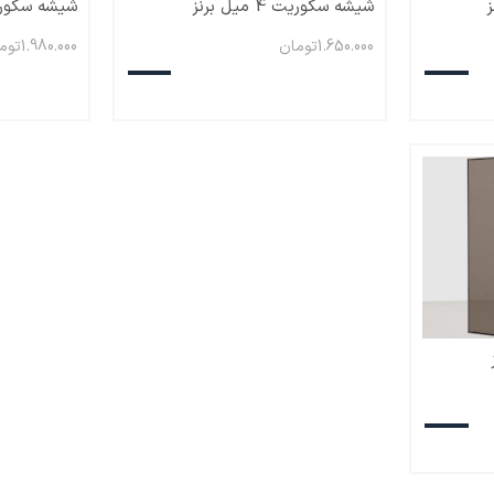
شیشه سکوریت 4 میل برنز
شیشه سکوریت 5 می
1.650.000
تومان
1.980.000
توم