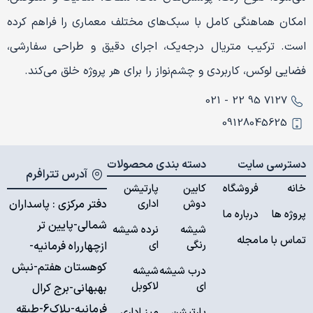
امکان هماهنگی کامل با سبک‌های مختلف معماری را فراهم کرده
است. ترکیب متریال درجه‌یک، اجرای دقیق و طراحی سفارشی،
فضایی لوکس، کاربردی و چشم‌نواز را برای هر پروژه خلق می‌کند.
7127 95 22 - 021
09128045625
دسترسی سایت
دسته بندی محصولات
آدرس تترافرم
خانه
فروشگاه
کابین
پارتیشن
دوش
اداری
دفتر مرکزی : پاسداران
پروژه ها
درباره ما
شمالی-پایین تر
شیشه
نرده شیشه
تماس با ما
مجله
رنگی
ای
ازچهارراه فرمانیه-
کوهستان هفتم-نبش
درب شیشه
شیشه
ای
لاکوبل
بهبهانی-برج کرال
فرمانیه-پلاک6-طبقه
پارتیشن
میز اداری