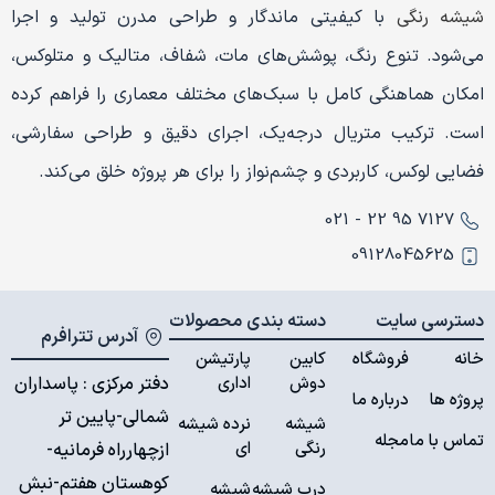
شیشه رنگی
با کیفیتی ماندگار و طراحی مدرن تولید و اجرا
می‌شود. تنوع رنگ، پوشش‌های مات، شفاف، متالیک و متلوکس،
امکان هماهنگی کامل با سبک‌های مختلف معماری را فراهم کرده
است. ترکیب متریال درجه‌یک، اجرای دقیق و طراحی سفارشی،
فضایی لوکس، کاربردی و چشم‌نواز را برای هر پروژه خلق می‌کند.
7127 95 22 - 021
09128045625
دسترسی سایت
دسته بندی محصولات
آدرس تترافرم
خانه
فروشگاه
کابین
پارتیشن
دوش
اداری
دفتر مرکزی : پاسداران
پروژه ها
درباره ما
شمالی-پایین تر
شیشه
نرده شیشه
تماس با ما
مجله
رنگی
ای
ازچهارراه فرمانیه-
کوهستان هفتم-نبش
درب شیشه
شیشه