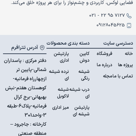
فضایی لوکس، کاربردی و چشم‌نواز را برای هر پروژه خلق می‌کند.
7127 95 22 - 021
09128045625
دسترسی سایت
دسته بندی محصولات
آدرس تترافرم
خانه
فروشگاه
کابین
پارتیشن
دوش
اداری
دفتر مرکزی : پاسداران
پروژه ها
درباره ما
شمالی-پایین تر
شیشه
نرده شیشه
تماس با ما
مجله
رنگی
ای
ازچهارراه فرمانیه-
کوهستان هفتم-نبش
درب شیشه
شیشه
ای
لاکوبل
بهبهانی-برج کرال
فرمانیه-پلاک6-طبقه
پارتیشن
میز اداری
شیشه ای
3-واحد301
کارخانه :
جاجرود –
منطقه صنعتی