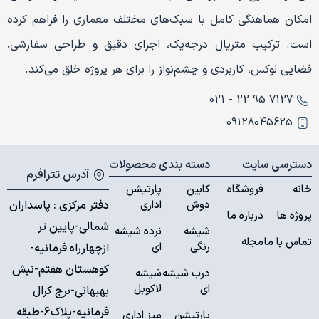
امکان هماهنگی کامل با سبک‌های مختلف معماری را فراهم کرده
است. ترکیب متریال درجه‌یک، اجرای دقیق و طراحی سفارشی،
فضایی لوکس، کاربردی و چشم‌نواز را برای هر پروژه خلق می‌کند.
7127 95 22 - 021
09128045625
دسترسی سایت
دسته بندی محصولات
آدرس تترافرم
خانه
فروشگاه
کابین
پارتیشن
دوش
اداری
دفتر مرکزی : پاسداران
پروژه ها
درباره ما
شمالی-پایین تر
شیشه
نرده شیشه
تماس با ما
مجله
رنگی
ای
ازچهارراه فرمانیه-
کوهستان هفتم-نبش
درب شیشه
شیشه
ای
لاکوبل
بهبهانی-برج کرال
فرمانیه-پلاک6-طبقه
پارتیشن
میز اداری