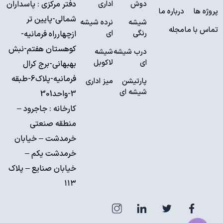
دوش
اداری
دفتر مرکزی : پاسداران
پروژه ها
درباره ما
شمالی-پایین تر
شیشه
نرده شیشه
تماس با ما
مجله
رنگی
ای
ازچهارراه فرمانیه-
کوهستان هفتم-نبش
درب شیشه
شیشه
ای
لاکوبل
بهبهانی-برج کرال
فرمانیه-پلاک6-طبقه
پارتیشن
میز اداری
شیشه ای
3-واحد301
کارخانه :
جاجرود –
منطقه صنعتی
خرمدشت – خیابان
خرمدشت یکم –
خیابان صنایع – پلاک
۱۱۳