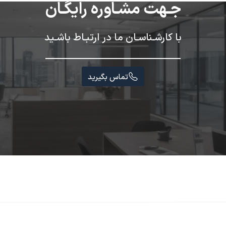
جـهت مشـاوره رایگـان
با کارشـناسـان ما در ارتبـاط باشـید
تماس بگیرید