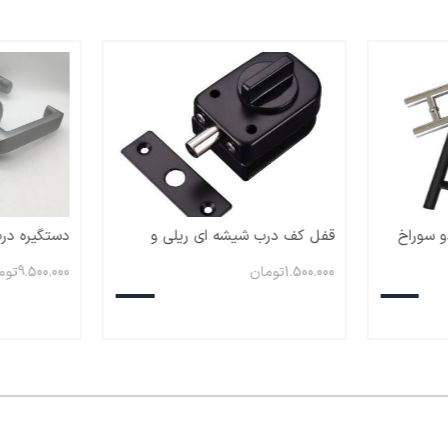
و سوراخ
قفل کف درب شیشه ای ریلی و
دستگیره در
لولایی /شب بند
1.500.000
تومان
9.500.000
توم