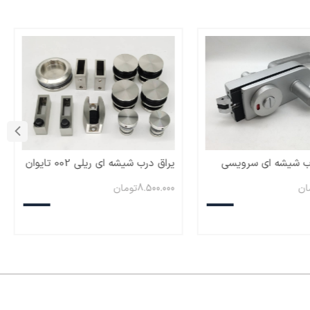
ب شیشه ای سرویسی
یراق درب شیشه ای ریلی 002 تایوان
ان
8.500.000
تومان