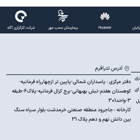
نیان
Huawei
بیمارستان محب مهر
شرکت کارگزاری آگاه
آدرس تترافرم
ری
دفتر مرکزی : پاسداران شمالی-پایین تر ازچهارراه فرمانیه-
ای
کوهستان هفتم-نبش بهبهانی-برج کرال فرمانیه-پلاک6-طبقه
3-واحد301
ل
کارخانه : جاجرود منطقه صنعتی خرمدشت بلوار سیاه سنگ
بین دانش نهم و دهم پلاک 31