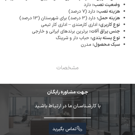
وضعیت نصب:
دارد
هزینه نصب:
دارد (7 درصد)
هزینه حمل:
دارد (3 درصد) برای شهرستان (13 درصد)
نوع کاربری:
اداری کارمندی – اداری کار تیمی
جنس یراق آلات:
برترین برندهای ایرانی و خارجی
نوع بسته بندی:
حباب دار و شرینگ
سبک محصول:
مدرن
مشخصات
جـهت مشـاوره رایگـان
با کارشـناسـان ما در ارتبـاط باشـید
تماس بگیرید