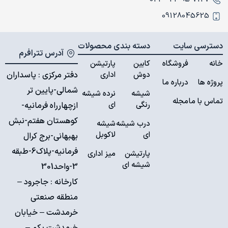
09128045625
دسترسی سایت
دسته بندی محصولات
آدرس تترافرم
خانه
فروشگاه
کابین
پارتیشن
دوش
اداری
دفتر مرکزی : پاسداران
پروژه ها
درباره ما
شمالی-پایین تر
شیشه
نرده شیشه
تماس با ما
مجله
رنگی
ای
ازچهارراه فرمانیه-
کوهستان هفتم-نبش
درب شیشه
شیشه
ای
لاکوبل
بهبهانی-برج کرال
فرمانیه-پلاک6-طبقه
پارتیشن
میز اداری
شیشه ای
3-واحد301
کارخانه :
جاجرود –
منطقه صنعتی
خرمدشت – خیابان