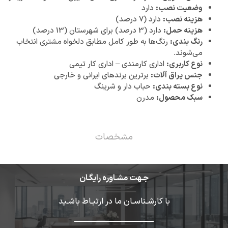
وضعیت نصب:
دارد
هزینه نصب:
دارد (7 درصد)
هزینه حمل:
دارد (3 درصد) برای شهرستان (13 درصد)
رنگ بندی:
رنگ‌ها به طور کامل مطابق دلخواه مشتری انتخاب
می‌شوند.
نوع کاربری:
اداری کارمندی – اداری کار تیمی
جنس یراق آلات:
برترین برندهای ایرانی و خارجی
نوع بسته بندی:
حباب دار و شرینگ
سبک محصول:
مدرن
مشخصات
جـهت مشـاوره رایگـان
با کارشـناسـان ما در ارتبـاط باشـید