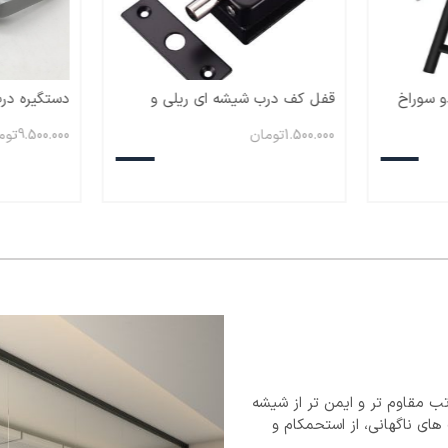
و سوراخ
قفل کف درب شیشه ای ریلی و
دستگیره در
لولایی /شب بند
1.500.000
تومان
9.500.000
توم
 مقاوم تر و ایمن تر از شیشه
ای ناگهانی، از استحمکام و