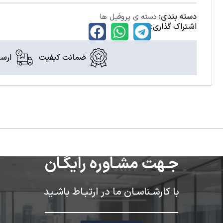
دسته بندی:
دسته ی پروفیل ها
اشتراک گذاری:
ضمانت کیفیت
ارسا
جـهت مشـاوره رایگـان
با کارشـناسـان ما در ارتبـاط باشـید