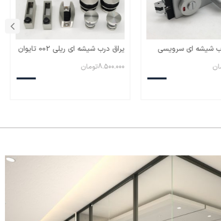
ب شیشه ای سرویسی
یراق درب شیشه ای ریلی 002 تایوان
ان
8.500.000
تومان