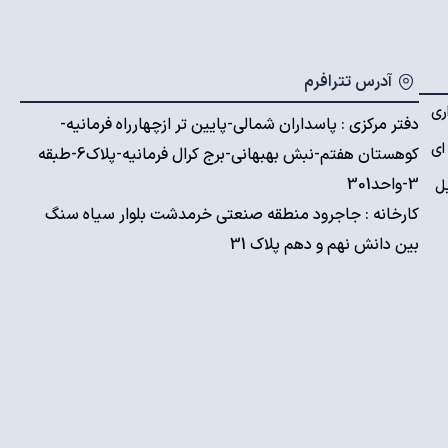
آدرس تترافرم
ری
دفتر مرکزی : پاسداران شمالی-پایین تر ازچهارراه فرمانیه-
ای
کوهستان هفتم-نبش بهبهانی-برج کرال فرمانیه-پلاک6-طبقه
3-واحد301
ل
کارخانه : جاجرود منطقه صنعتی خرمدشت بلوار سیاه سنگ
بین دانش نهم و دهم پلاک 31